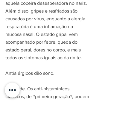
aquela coceira desesperadora no nariz. 
Além disso, gripes e resfriados são 
causados por vírus, enquanto a alergia 
respiratória é uma inflamação na 
mucosa nasal. O estado gripal vem 
acompanhado por febre, queda do 
estado geral, dores no corpo, e mais 
todos os sintomas iguais ao da rinite.
Antialérgicos dão sono.
Depende. Os anti-histamínicos 
clássicos, de ?primeira geração?, podem 
causar sono e dificuldade de 
concentração em tarefas rotineiras 
como dirigir, trabalhar ou estudar, além 
de diminuir o tempo do sono REM (o 