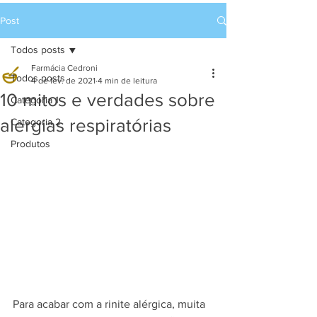
Post
Todos posts
Farmácia Cedroni
Todos posts
4 de fev. de 2021
4 min de leitura
10 mitos e verdades sobre
Categoria 1
alergias respiratórias
Categoria 2
Produtos
Para acabar com a rinite alérgica, muita 