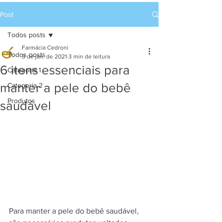
Post
Todos posts
Farmácia Cedroni
Todos posts
3 de jan. de 2021
3 min de leitura
6 itens essenciais para
Categoria 1
manter a pele do bebê
Categoria 2
Produtos
saudável
Para manter a pele do bebê saudável, 