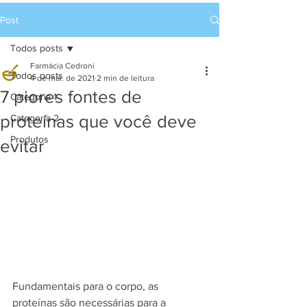
Post
Todos posts
Farmácia Cedroni
Todos posts
4 de mai. de 2021
2 min de leitura
7 piores fontes de
Categoria 1
proteínas que você deve
Categoria 2
Produtos
evitar
Fundamentais para o corpo, as 
proteínas são necessárias para a 