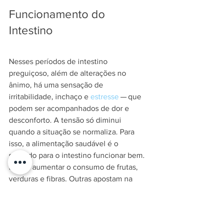
Funcionamento do 
Intestino
Nesses períodos de intestino 
preguiçoso, além de alterações no 
ânimo, há uma sensação de 
irritabilidade, inchaço e 
estresse
 — que 
podem ser acompanhados de dor e 
desconforto. A tensão só diminui 
quando a situação se normaliza. Para 
isso, a alimentação saudável é o 
segredo para o intestino funcionar bem. 
É bom aumentar o consumo de frutas, 
verduras e fibras. Outras apostam na 
linhaça
, 
ameixa preta
, 
aveia
, em 
sucos
, 
chás e, em último caso, remédios.