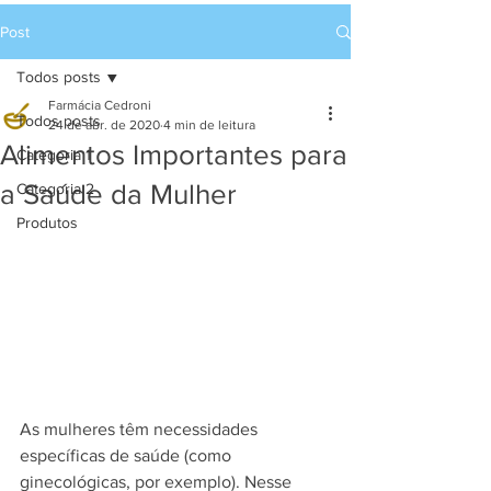
Post
Todos posts
Farmácia Cedroni
Todos posts
24 de abr. de 2020
4 min de leitura
Alimentos Importantes para
Categoria 1
a Saúde da Mulher
Categoria 2
Produtos
As mulheres têm necessidades 
específicas de saúde (como 
ginecológicas, por exemplo). Nesse 