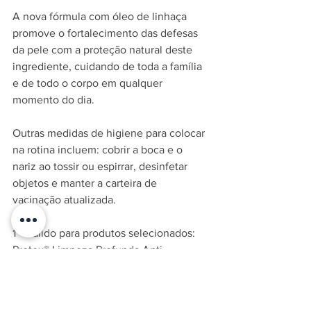
A nova fórmula com óleo de linhaça 
promove o fortalecimento das defesas 
da pele com a proteção natural deste 
ingrediente, cuidando de toda a família 
e de todo o corpo em qualquer 
momento do dia.
Outras medidas de higiene para colocar 
na rotina incluem: cobrir a boca e o 
nariz ao tossir ou espirrar, desinfetar 
objetos e manter a carteira de 
vacinação atualizada.
1 - Válido para produtos selecionados: 
Protex® Limpeza Profunda Anti-
espinhas, Protex® Nutri Protect Ômega 
3, Protex® Complete 12, Protex® Aloe, 
Protex® Cream, Protex® Nutri Protect 