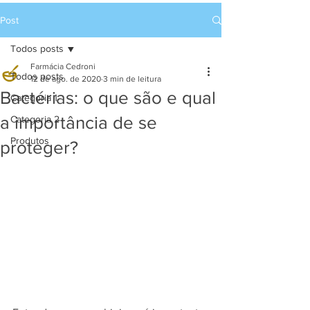
Post
Todos posts
Farmácia Cedroni
Todos posts
12 de ago. de 2020
3 min de leitura
Bactérias: o que são e qual
Categoria 1
a importância de se
Categoria 2
Produtos
proteger?