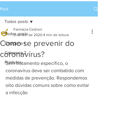
Post
Todos posts
Farmácia Cedroni
Todos posts
5 de fev. de 2020
4 min de leitura
Como se prevenir do
Categoria 1
coronavírus?
Categoria 2
Produtos
Sem tratamento específico, o 
coronavírus deve ser combatido com 
medidas de prevenção. Respondemos 
oito dúvidas comuns sobre como evitar 
a infecção