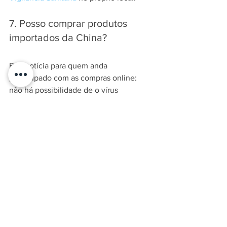
7. Posso comprar produtos 
importados da China?
Boa notícia para quem anda 
preocupado com as compras online: 
não há possibilidade de o vírus 
continuar ativo até chegar no Brasil.
Fora de um organismo vivo, o 
coronavírus não sobrevive por muito 
tempo. Como o tempo de 
deslocamento dos produtos de lá para 
cá é grande, ele não resistiria à viagem.
8. Vou conseguir comemorar 
ou viajar no Carnaval?