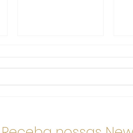
Receita de salada de frutas
Como
low carb fácil de preparar
pode
Receba nossas New