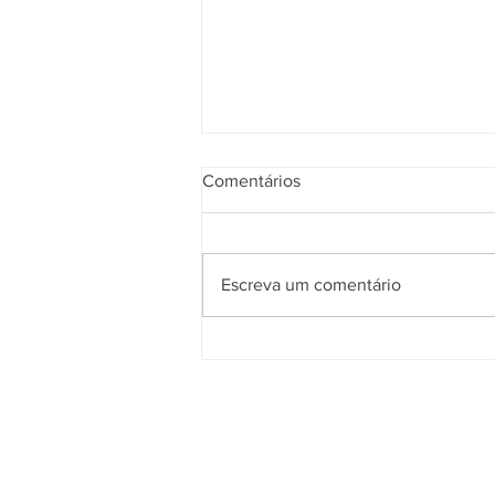
Comentários
Escreva um comentário
Sabonete de enxofre para a
pele – Para que serve?