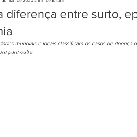
7 de mar. de 2020
2 min de leitura
 diferença entre surto, e
ia
dades mundiais e locais classificam os casos de doença 
ra para outra