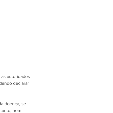
as autoridades 
odendo declarar 
da doença, se 
ntanto, nem 