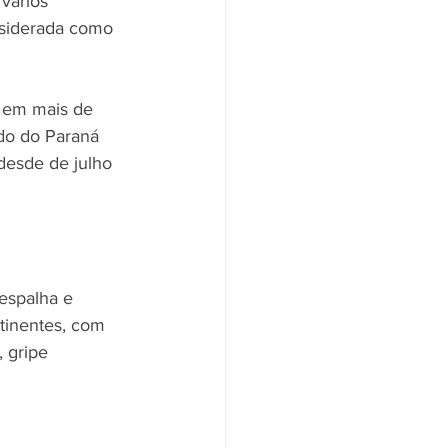
vários 
nsiderada como 
a em mais de 
do do Paraná 
esde de julho 
espalha e 
tinentes, com 
, gripe 