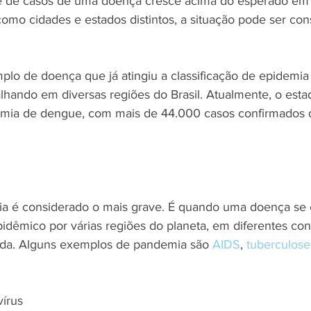
 de casos de uma doença cresce acima do esperado em 
 como cidades e estados distintos, a situação pode ser co
plo de doença que já atingiu a classificação de epidemi
lhando em diversas regiões do Brasil. Atualmente, o esta
mia de dengue, com mais de 44.000 casos confirmados d
a é considerado o mais grave. É quando uma doença se 
dêmico por várias regiões do planeta, em diferentes con
xada. Alguns exemplos de pandemia são 
AIDS
, 
tuberculose
írus