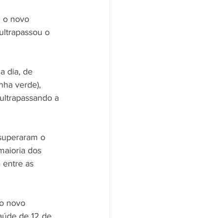
 o novo 
ultrapassou o 
a dia, de 
ha verde), 
ultrapassando a 
superaram o 
maioria dos 
 entre as 
o novo 
Saúde de 12 de 