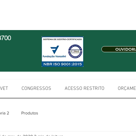
3700
OUVIDORI
 VET
CONGRESSOS
ACESSO RESTRITO
ORÇAME
ria 2
Produtos