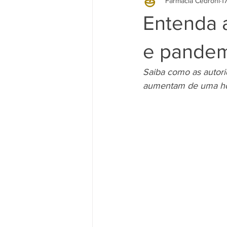
Farmácia Cedroni
1
Entenda a
e pandem
Saiba como as autori
aumentam de uma ho