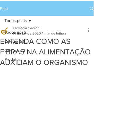
Post
Todos posts
Farmácia Cedroni
Todos posts
14 de jul. de 2020
4 min de leitura
ENTENDA COMO AS
Categoria 1
FIBRAS NA ALIMENTAÇÃO
Categoria 2
Produtos
AUXILIAM O ORGANISMO