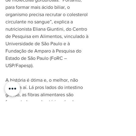
para formar mais ácido biliar, o 
organismo precisa recrutar o colesterol 
circulante no sangue”, explica a 
nutricionista Eliana Giuntini, do Centro 
de Pesquisa em Alimentos, vinculado à 
Universidade de São Paulo e à 
Fundação de Amparo à Pesquisa do 
Estado de São Paulo (FoRC – 
USP/Fapesp).
A história é ótima e, o melhor, não 
termina aí. Lá pros lados do intestino 
grosso, as fibras alimentares são 
fermentadas por bactérias, dando 
origem a compostos batizados de 
ácidos graxos de cadeia curta. Um deles 
é o propionato. Esse elemento de nome 
esquisito teria a capacidade de reduzir 