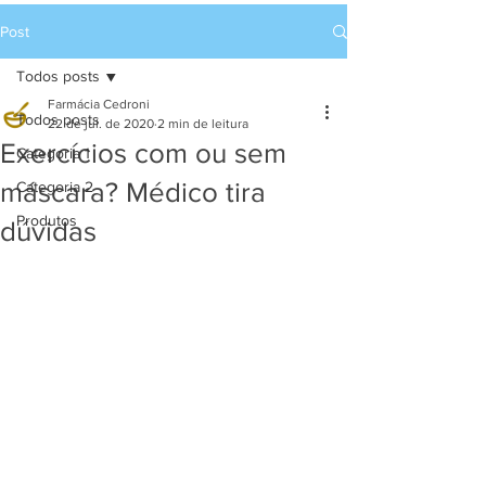
Post
Todos posts
Farmácia Cedroni
Todos posts
22 de jul. de 2020
2 min de leitura
Exercícios com ou sem
Categoria 1
máscara? Médico tira
Categoria 2
Produtos
dúvidas