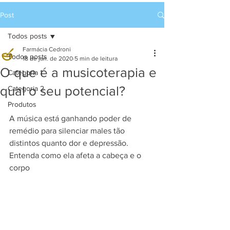
Post
Todos posts
Farmácia Cedroni
Todos posts
18 de jan. de 2020
5 min de leitura
O que é a musicoterapia e
Categoria 1
qual o seu potencial?
Categoria 2
Produtos
A música está ganhando poder de 
remédio para silenciar males tão 
distintos quanto dor e depressão. 
Entenda como ela afeta a cabeça e o 
corpo