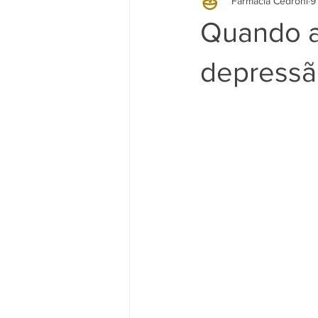
Farmácia Cedroni
9
Quando a 
depressã