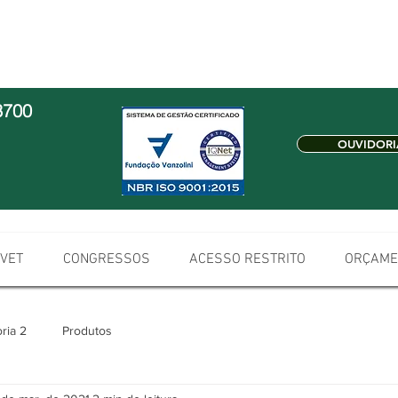
3700
OUVIDORI
 VET
CONGRESSOS
ACESSO RESTRITO
ORÇAME
ria 2
Produtos