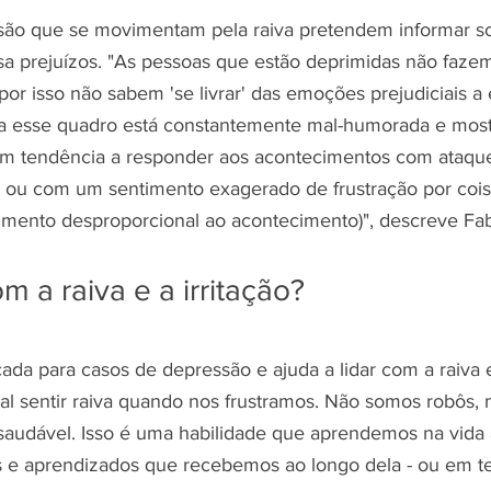
ão que se movimentam pela raiva pretendem informar so
sa prejuízos. "As pessoas que estão deprimidas não faz
r isso não sabem 'se livrar' das emoções prejudiciais a ela
a esse quadro está constantemente mal-humorada e most
m tendência a responder aos acontecimentos com ataques
s ou com um sentimento exagerado de frustração por coi
imento desproporcional ao acontecimento)", descreve Fa
m a raiva e a irritação?
cada para casos de depressão e ajuda a lidar com a raiva
ormal sentir raiva quando nos frustramos. Não somos robôs
saudável. Isso é uma habilidade que aprendemos na vida 
 e aprendizados que recebemos ao longo dela - ou em ter