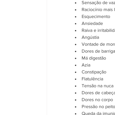
Sensação de vaz
Raciocínio mais 
Esquecimento
Ansiedade
Raiva e irritabili
Angústia
Vontade de mor
Dores de barrig
Má digestão
Azia
Constipação
Flatulência
Tensão na nuca
Dores de cabeç
Dores no corpo
Pressão no peit
Queda da imuni