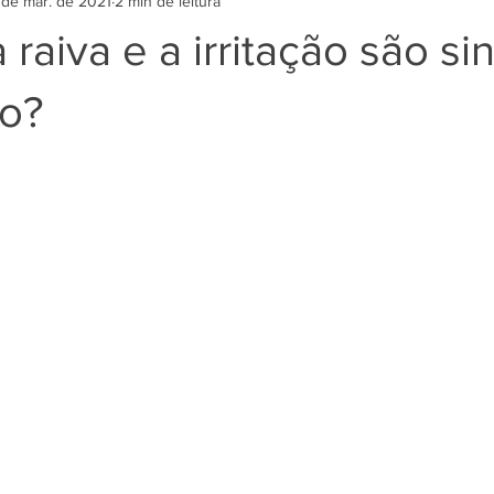
 de mar. de 2021
2 min de leitura
raiva e a irritação são si
o?