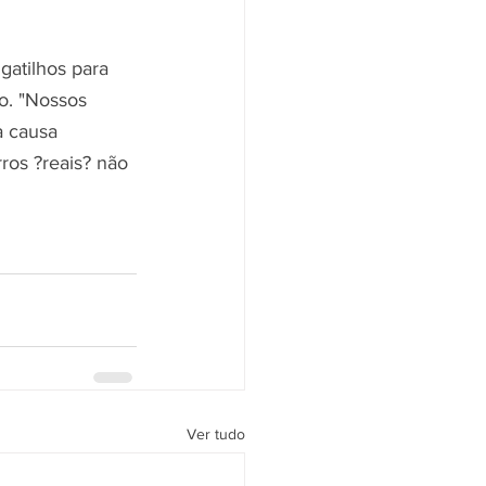
gatilhos para 
o. "Nossos 
a causa 
ros ?reais? não 
Ver tudo