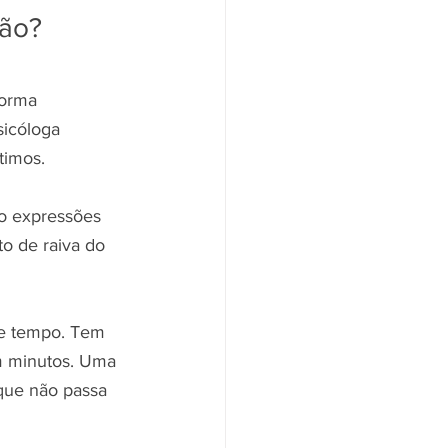
são?
forma 
icóloga 
timos.
ão expressões 
to de raiva do 
de tempo. Tem 
em minutos. Uma 
que não passa 