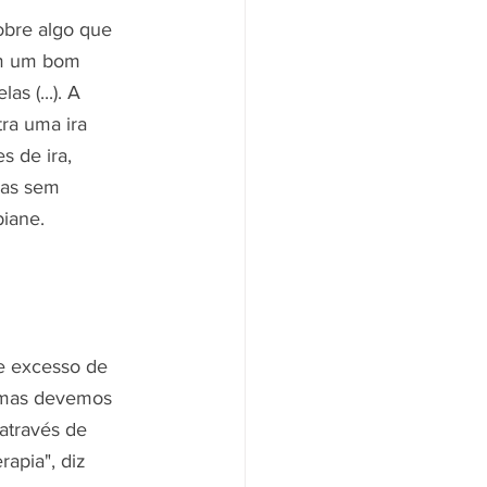
bre algo que 
em um bom 
s (...). A 
ra uma ira 
 de ira, 
sas sem 
biane.
 e excesso de 
, mas devemos 
através de 
apia", diz 