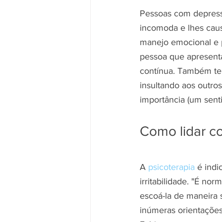
Pessoas com depress
incomoda e lhes cau
manejo emocional e po
pessoa que apresent
contínua. Também te
insultando aos outro
importância (um sent
Como lidar co
A 
psicoterapia 
é indi
irritabilidade. "É n
escoá-la de maneira 
inúmeras orientações