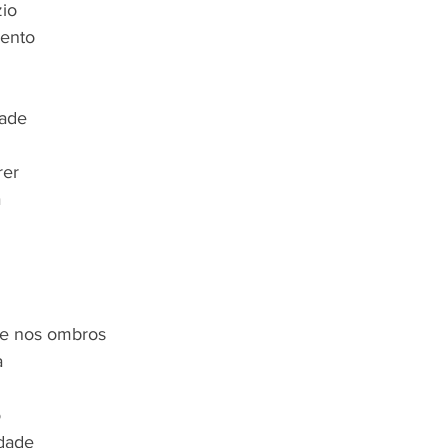
io
lento
dade
rer
a
 e nos ombros
a
o
dade