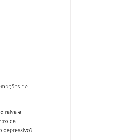
 emoções de 
 raiva e 
ntro da 
 depressivo? 