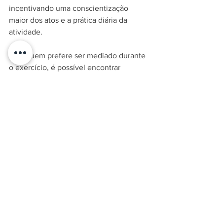
incentivando uma conscientização 
maior dos atos e a prática diária da 
atividade.
Para quem prefere ser mediado durante 
o exercício, é possível encontrar 
inúmeras opções de 
meditação guiada
em plataformas gratuitas de streaming e 
música. Portanto, incluir a respiração 
consciente na rotina pode ser feita de 
diferentes maneiras, fazendo com que 
cada indivíduo encontre a forma que 
mais faça sentido para si mesmo, 
absorvendo os benefícios dessa prática 
de acordo com seus objetivos pessoais.
Fonte:
 minha vida