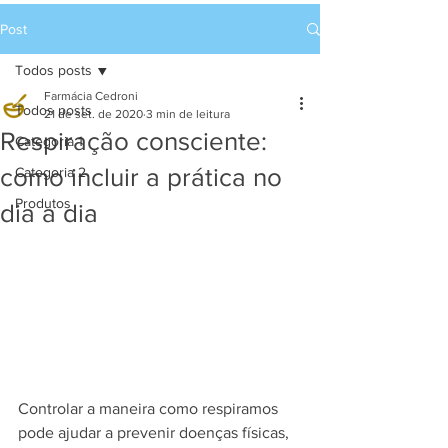
Post
Todos posts
Farmácia Cedroni
Todos posts
21 de set. de 2020
3 min de leitura
Respiração consciente:
Categoria 1
como incluir a prática no
Categoria 2
Produtos
dia a dia
Controlar a maneira como respiramos 
pode ajudar a prevenir doenças físicas, 