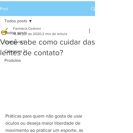
Post
Todos posts
Farmácia Cedroni
Todos posts
16 de jul. de 2020
2 min de leitura
Você sabe como cuidar das
Categoria 1
lentes de contato?
Categoria 2
Produtos
Práticas para quem não gosta de usar 
óculos ou deseja maior liberdade de 
movimento ao praticar um esporte, as 