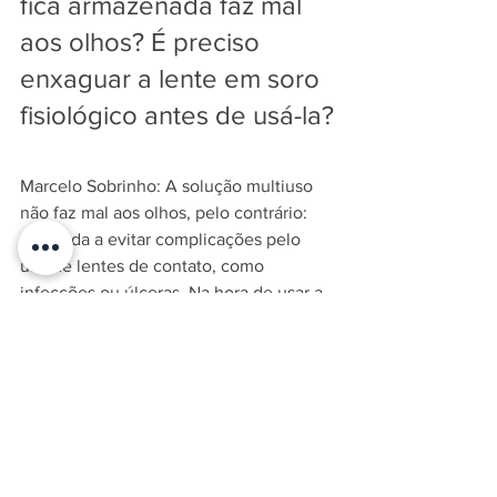
fica armazenada faz mal 
aos olhos? É preciso 
enxaguar a lente em soro 
fisiológico antes de usá-la?
Marcelo Sobrinho: A solução multiuso 
não faz mal aos olhos, pelo contrário: 
ela ajuda a evitar complicações pelo 
uso de lentes de contato, como 
infecções ou úlceras. Na hora de usar a 
lente de contato não é aconselhável e 
nem necessário enxaguá-la com soro 
fisiológico. A solução multiuso basta.
Fonte: 
minha vida