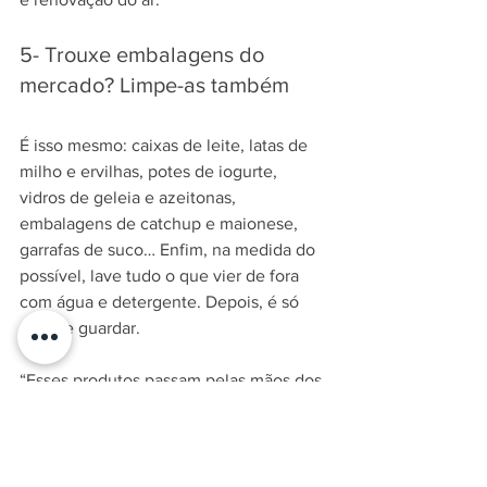
5- Trouxe embalagens do 
mercado? Limpe-as também
É isso mesmo: caixas de leite, latas de 
milho e ervilhas, potes de iogurte, 
vidros de geleia e azeitonas, 
embalagens de catchup e maionese, 
garrafas de suco… Enfim, na medida do 
possível, lave tudo o que vier de fora 
com água e detergente. Depois, é só 
secar e guardar.
“Esses produtos passam pelas mãos dos 
funcionários da loja, além de clientes 
que, às vezes, pegam e não levam. Por 
isso, podem estar contaminados”, 
explica Lima.