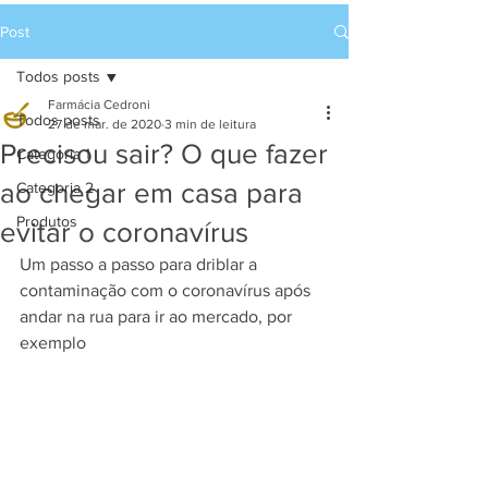
Post
Todos posts
Farmácia Cedroni
Todos posts
27 de mar. de 2020
3 min de leitura
Precisou sair? O que fazer
Categoria 1
ao chegar em casa para
Categoria 2
Produtos
evitar o coronavírus
Um passo a passo para driblar a 
contaminação com o coronavírus após 
andar na rua para ir ao mercado, por 
exemplo