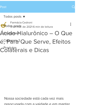
Post
Todos posts
Farmácia Cedroni
Todos posts
5 de mai. de 2021
6 min de leitura
Ácido Hialurônico – O Que
Categoria 1
é, Para Que Serve, Efeitos
Categoria 2
Produtos
Colaterais e Dicas
Nossa sociedade está cada vez mais 
preocupada com a vaidade e em manter 