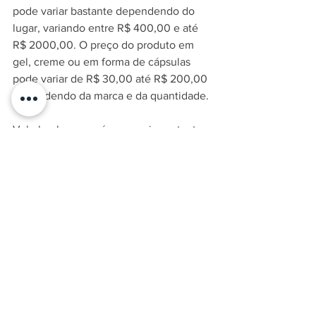
pode variar bastante dependendo do 
lugar, variando entre R$ 400,00 e até 
R$ 2000,00. O preço do produto em 
gel, creme ou em forma de cápsulas 
pode variar de R$ 30,00 até R$ 200,00 
dependendo da marca e da quantidade. 
Vale lembrar que é sempre importante 
seguir as orientações do médico para 
que se compre um produto com a 
adequada concentração para cada 
paciente, mostrando resultados 
significativos antes e depois do uso.
Existem produtos no mercado que 
ainda oferecem o ácido hialurônico em 
conjunto com outras substâncias, entre 
elas a vitamina C, que atua como um 
poderoso antioxidante, reduzindo o 