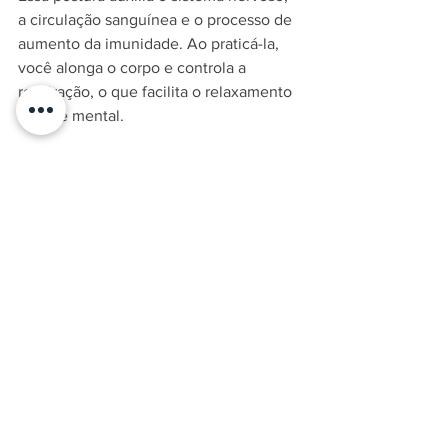
a circulação sanguínea e o processo de 
aumento da imunidade. Ao praticá-la, 
você alonga o corpo e controla a 
respiração, o que facilita o relaxamento 
físico e mental.
No tapete de yoga, fique em uma 
posição de quatro apoios e posicione as 
bolas dos pés no chão. Espalhe bem os 
dedos das mãos e eleve os glúteos para 
cima e para trás, mantendo os joelhos 
dobrados para alongar a coluna. 
Permaneça assim por alguns segundos, 
relaxando toda a musculatura dos 
ombros e pescoço.
Fonte: 
minha vida