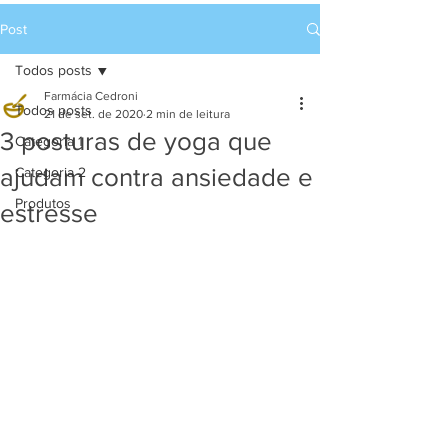
Post
Todos posts
Farmácia Cedroni
Todos posts
21 de set. de 2020
2 min de leitura
3 posturas de yoga que
Categoria 1
ajudam contra ansiedade e
Categoria 2
Produtos
estresse