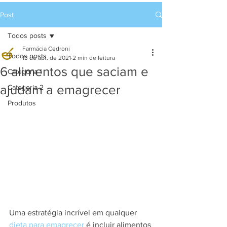
Post
Todos posts
Farmácia Cedroni
Todos posts
13 de abr. de 2021
2 min de leitura
6 alimentos que saciam e
Categoria 1
ajudam a emagrecer
Categoria 2
Produtos
U
ma estratégia incrível em qualquer 
dieta para emagrecer
 é incluir alimentos 