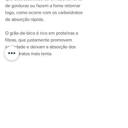
de gorduras ou fazem a fome retornar 
logo, como ocorre com os carboidratos 
de absorção rápida.
O grão-de-bico é rico em proteínas e 
fibras, que justamente promovem 
saciedade e deixam a absorção dos 
carboidratos mais lenta.
Dá para usar o alimento em uma série 
de receitas: saladas, sopas, pastinhas e 
chips, por exemplo.
Fonte:
 mundo boa forma