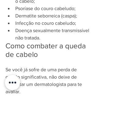
o cabelo;
Psoríase do couro cabeludo;
Dermatite seborreica (caspa);
Infecção no couro cabeludo;
Doença sexualmente transmissível 
não tratada.
Como combater a queda 
de cabelo
Se você já sofre de uma perda de 
cabelo significativa, não deixe de 
consultar um dermatologista para te 
avaliar.
Dentre os tratamentos capilares 
possíveis para parar a queda de cabelo, 
destacam-se:
Remédios como o minoxidil;
Suplementos para reposição de 
vitaminas;