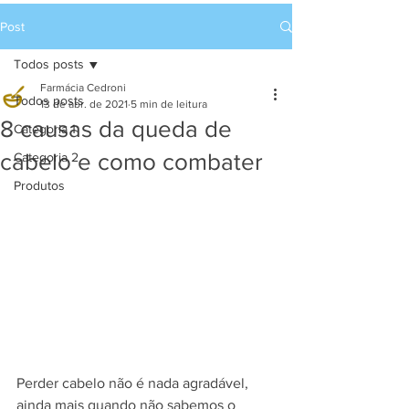
Post
Todos posts
Farmácia Cedroni
Todos posts
13 de abr. de 2021
5 min de leitura
8 causas da queda de
Categoria 1
cabelo e como combater
Categoria 2
Produtos
Perder cabelo não é nada agradável, 
ainda mais quando não sabemos o 