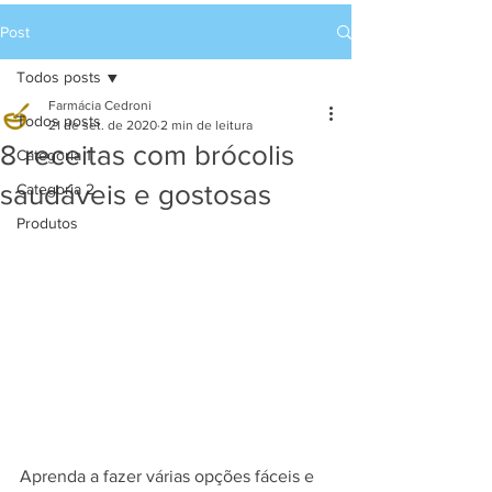
Post
Todos posts
Farmácia Cedroni
Todos posts
21 de set. de 2020
2 min de leitura
8 receitas com brócolis
Categoria 1
saudáveis e gostosas
Categoria 2
Produtos
Aprenda a fazer várias opções fáceis e 