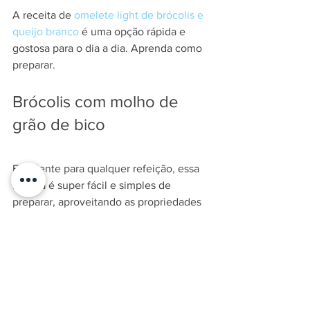
A receita de 
omelete light de brócolis e 
queijo branco
 é uma opção rápida e 
gostosa para o dia a dia. Aprenda como 
preparar.
Brócolis com molho de 
grão de bico
Excelente para qualquer refeição, essa 
receita é super fácil e simples de 
preparar, aproveitando as propriedades 
do brócolis com o sabor e a nutrição do 
grão-de-bico
. A receita ainda leva 
iogurte natural e suco de limão, o que 
deixa o molho ainda mais gostoso.
Fonte: 
minha vida