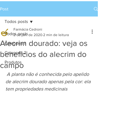
Post
Todos posts
Farmácia Cedroni
Todos posts
2 de jan. de 2020
2 min de leitura
Alecrim dourado: veja os
Categoria 1
benefícios do alecrim do
Categoria 2
Produtos
campo
A planta não é conhecida pelo apelido 
de alecrim dourado apenas pela cor: ela 
tem propriedades medicinais