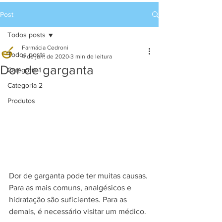
Post
Todos posts
Farmácia Cedroni
Todos posts
4 de jun. de 2020
3 min de leitura
Dor de garganta
Categoria 1
Categoria 2
Produtos
Dor de garganta pode ter muitas causas. 
Para as mais comuns, analgésicos e 
hidratação são suficientes. Para as 
demais, é necessário visitar um médico.