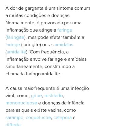
A dor de garganta é um sintoma comum 
a muitas condições e doenças. 
Normalmente, é provocada por uma 
inflamação que atinge a 
faringe
(
faringite
), mas pode afetar também a 
laringe
 (laringite) ou as 
amídalas
(
amidalite
). Com frequência, a 
inflamação envolve faringe e amídalas 
simultaneamente, constituindo a 
chamada faringoamidalite.
A causa mais frequente é uma infecção 
viral, como, 
gripe
, 
resfriado
, 
mononucleose
 e doenças da infância 
para as quais existe vacina, como 
sarampo
, 
coqueluche
, 
catapora
 e 
difteria
.