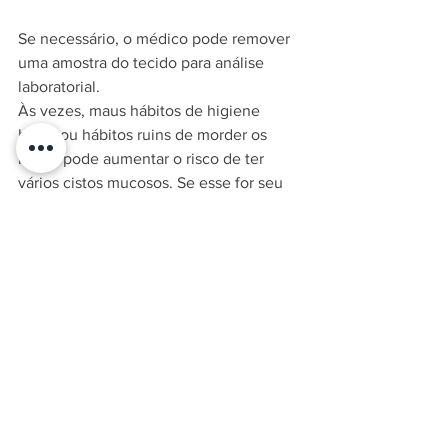
Se necessário, o médico pode remover 
uma amostra do tecido para análise 
laboratorial.
Às vezes, maus hábitos de higiene 
bucal ou hábitos ruins de morder os 
lábios pode aumentar o risco de ter 
vários cistos mucosos. Se esse for seu 
caso, é importante melhorar a higiene e 
eliminar os hábitos nocivos.
Fonte: 
mundo boa forma
Ver tudo
Posts recentes