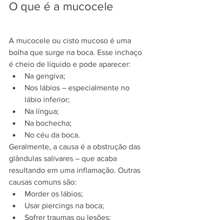
O que é a mucocele
A mucocele ou cisto mucoso é uma 
bolha que surge na boca. Esse inchaço 
é cheio de líquido e pode aparecer:
Na gengiva;
Nos lábios – especialmente no 
lábio inferior;
Na língua;
Na bochecha;
No céu da boca.
Geralmente, a causa é a obstrução das 
glândulas salivares – que acaba 
resultando em uma inflamação. Outras 
causas comuns são:
Morder os lábios;
Usar piercings na boca;
Sofrer traumas ou lesões;