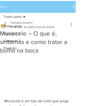
Post
Todos posts
Farmácia Cedroni
Todos posts
31 de mai. de 2021
2 min de leitura
Mucocele – O que é,
Categoria 1
sintomas e como tratar a
Categoria 2
Produtos
bolha na boca
Mucocele é um tipo de cisto que surge 