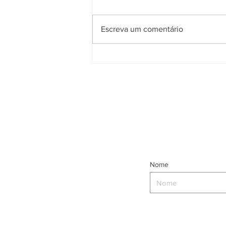
Escreva um comentário
Sabonete de enxofre para a
pele – Para que serve?
Nome