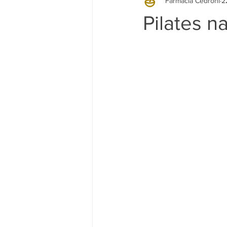
Farmácia Cedroni
2
Pilates n