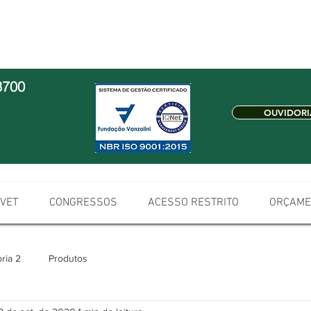
3700
OUVIDORI
 VET
CONGRESSOS
ACESSO RESTRITO
ORÇAME
ria 2
Produtos