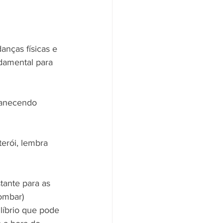
nças físicas e 
damental para 
manecendo 
erói, lembra 
tante para as 
ombar) 
líbrio que pode 