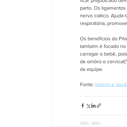
ficar prejudicado dev
parto. Os ligamento
nervo ciático. Ajuda
respiratória, promove
Os benefícios do Pil
também é focado no P
carregar o bebê, poi
de ombro e cervical)”,
da equipe.
Fonte: 
beleza e saúd