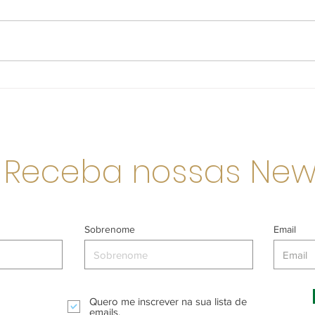
Receita de salada de frutas
Como
low carb fácil de preparar
pode
Receba nossas New
Sobrenome
Email
Quero me inscrever na sua lista de
emails.