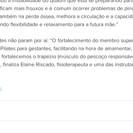
ido á instabilidade do quadril que está se preparando par
s ficam mais frouxos e é comum ocorrer problemas de pi
 também na perda óssea, melhora a circulação e a capacid
ndo flexibilidade e relaxamento para a futura mãe.”
ates não param por aí: “O fortalecimento do membro super
ilates para gestantes, facilitando na hora de amamentar,
s fortalecemos o trapézio (músculo do pescoço responsáve
 finaliza Elaine Riscado, fisioterapeuta e uma das instruto
e