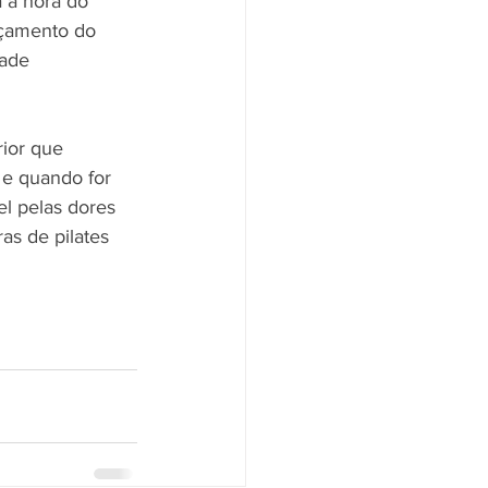
a a hora do 
nçamento do 
ade 
ior que 
 e quando for 
l pelas dores 
ras de pilates 