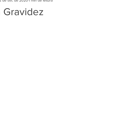
2 de set. de 2020
1 min de leitura
a Gravidez