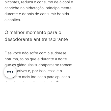
picantes, reduza o consumo de álcool e 
capriche na hidratação, principalmente 
durante e depois de consumir bebida 
alcoólica.
O melhor momento para o 
desodorante antitranspirante
E se você não sofre com a sudorese 
noturna, saiba que é durante a noite 
que as glândulas sudoríparas se tornam 
menos ativas e, por isso, esse é o 
momento mais indicado para aplicar o 
desodorante antitranspirante. É que a 
pele limpa e livre de suor absorve o 
antitranspirante de forma eficaz, 
garantindo axilas secas e fresquinhas 
até o dia seguinte.