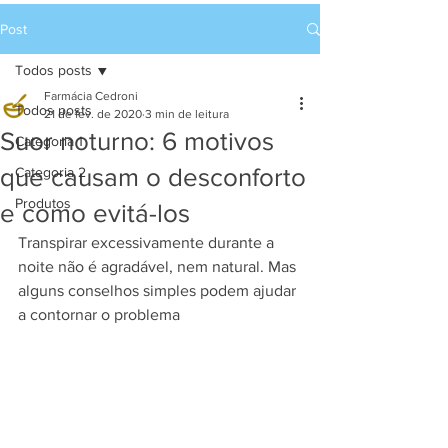
Post
Todos posts
Farmácia Cedroni
Todos posts
21 de fev. de 2020
3 min de leitura
Suor noturno: 6 motivos
Categoria 1
que causam o desconforto
Categoria 2
Produtos
e como evitá-los
Transpirar excessivamente durante a 
noite não é agradável, nem natural. Mas 
alguns conselhos simples podem ajudar 
a contornar o problema