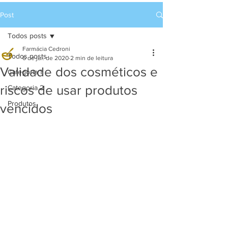
Post
Todos posts
Farmácia Cedroni
Todos posts
6 de jul. de 2020
2 min de leitura
Validade dos cosméticos e
Categoria 1
riscos de usar produtos
Categoria 2
Produtos
vencidos