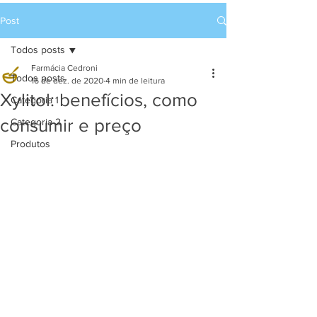
Post
Todos posts
Farmácia Cedroni
Todos posts
16 de dez. de 2020
4 min de leitura
Xylitol: benefícios, como
Categoria 1
consumir e preço
Categoria 2
Produtos