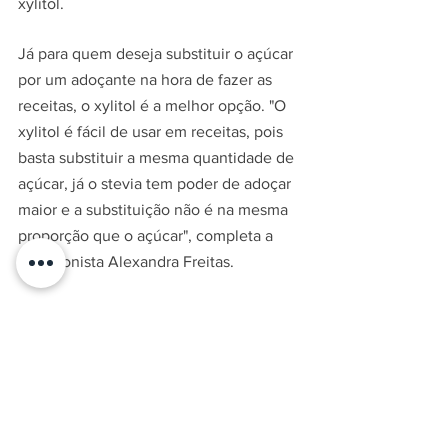
xylitol.
Já para quem deseja substituir o açúcar 
por um adoçante na hora de fazer as 
receitas, o xylitol é a melhor opção. "O 
xylitol é fácil de usar em receitas, pois 
basta substituir a mesma quantidade de 
açúcar, já o stevia tem poder de adoçar 
maior e a substituição não é na mesma 
proporção que o açúcar", completa a 
nutricionista Alexandra Freitas.
Como consumir o xylitol
Como dito anteriormente, o xylitol pode 
ser usado no preparo de receitas. "As 
moléculas do xylitol não se quebram 